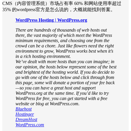
CMS（内容管理系统）市场占有率 60% 和网站使用率超过
35% 的wordpress官方是怎么说的，大概就能找到答案。
WordPress Hosting | WordPress.org
There are hundreds of thousands of web hosts out
there, the vast majority of which meet the WordPress
minimum requirements, and choosing one from the
crowd can be a chore. Just like flowers need the right
environment to grow, WordPress works best when it’s
in a rich hosting environment.
We’ve dealt with more hosts than you can imagine; in
our opinion, the hosts below represent some of the best
and brightest of the hosting world. If you do decide to
go with one of the hosts below and click through from
this page, some will donate a portion of your fee back
—so you can have a great host and support
WordPress.org at the same time. If you’d like to try
WordPress for free, you can get started with a free
website or blog at WordPress.com.
Bluehost
Hostinger
DreamHost
WordPress.com