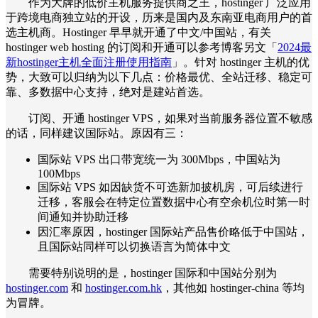
作为大牌的低价主机服务提供商之王，hostinger 广泛应用
于跨境电商独立站的开设，历来是国内及东南亚电商用户的首
选主机商。Hostinger 早早就开通了中文/中国站，有关
hostinger web hosting 的订阅和开通可以参考博客另文「
2024最
新hostinger主机全面注册使用指南
」。针对 hostinger 主机的优
势，大致可以归纳为以下几点：价格最优、全站迁移、稳定可
靠、多数据中心支持，绝对是建站首选。
订阅、开通 hostinger VPS，如果对当前服务器位置不敏感
的话，同样建议国际站。原因有三：
国际站 VPS 出口带宽统一为 300Mbps，中国站为
100Mbps
国际站 VPS 如因缺货不可选新加披机房，可后续进行
迁移，客服会在特定位置数据中心有空余机位时第一时
间通知并协助迁移
因汇率原因，hostinger 国际站产品售价略低于中国站，
且国际站同样可以切换语言为简体中文
需要特别说明的是，hostinger 国际和中国站分别为
hostinger.com
和
hostinger.com.hk
，其他如 hostinger-china 等均
为冒牌。