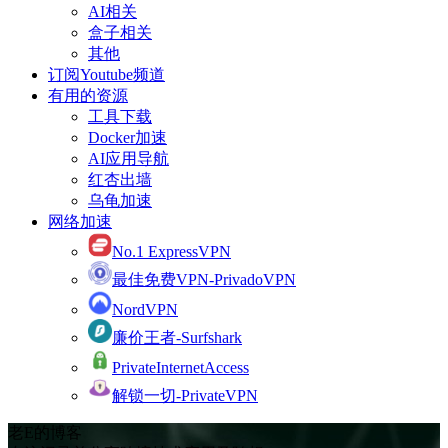
AI相关
盒子相关
其他
订阅Youtube频道
有用的资源
工具下载
Docker加速
AI应用导航
红杏出墙
乌龟加速
网络加速
No.1 ExpressVPN
最佳免费VPN-PrivadoVPN
NordVPN
廉价王者-Surfshark
PrivateInternetAccess
解锁一切-PrivateVPN
老E的博客