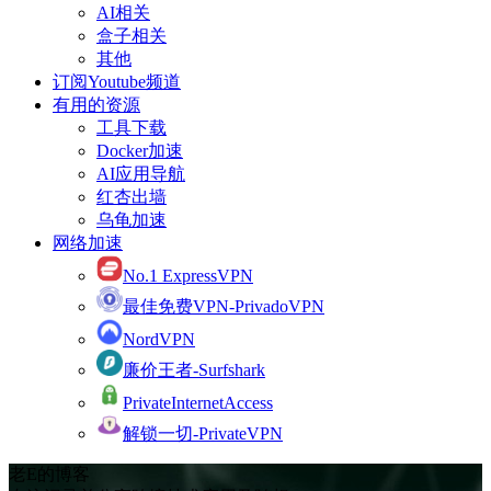
AI相关
盒子相关
其他
订阅Youtube频道
有用的资源
工具下载
Docker加速
AI应用导航
红杏出墙
乌龟加速
网络加速
No.1 ExpressVPN
最佳免费VPN-PrivadoVPN
NordVPN
廉价王者-Surfshark
PrivateInternetAccess
解锁一切-PrivateVPN
老E的博客