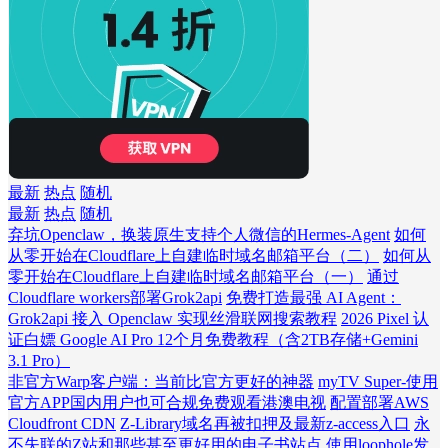
最新
热点
随机
最新
热点
随机
弃坑Openclaw，换装原生支持个人微信的Hermes-Agent
如何
从零开始在Cloudflare上自建临时域名邮箱平台（二）
如何从
零开始在Cloudflare上自建临时域名邮箱平台（一）
通过
Cloudflare workers部署Grok2api
免费打造最强 AI Agent：
Grok2api 接入 Openclaw 实现丝滑联网搜索教程
2026 Pixel 认
证白嫖 Google AI Pro 12个月免费教程（含2TB存储+Gemini
3.1 Pro）
非官方Warp客户端：当前比官方更好的神器
myTV Super-使用
官方APP国内用户也可合规免费观看港澳电视
配置部署AWS
Cloudfront CDN
Z-Library域名再被扣押及最新z-access入口
永
不失联的Z站和那些甚至更好用的电子书站点
使用loophole发