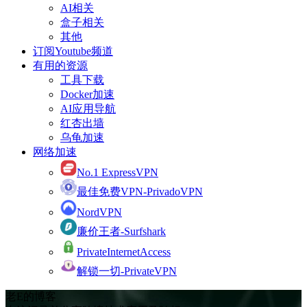
AI相关
盒子相关
其他
订阅Youtube频道
有用的资源
工具下载
Docker加速
AI应用导航
红杏出墙
乌龟加速
网络加速
No.1 ExpressVPN
最佳免费VPN-PrivadoVPN
NordVPN
廉价王者-Surfshark
PrivateInternetAccess
解锁一切-PrivateVPN
老E的博客