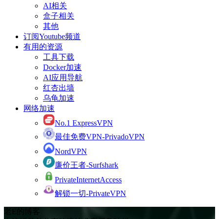
AI相关
盒子相关
其他
订阅Youtube频道
有用的资源
工具下载
Docker加速
AI应用导航
红杏出墙
乌龟加速
网络加速
No.1 ExpressVPN
最佳免费VPN-PrivadoVPN
NordVPN
廉价王者-Surfshark
PrivateInternetAccess
解锁一切-PrivateVPN
老E的博客