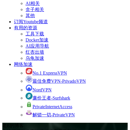
AI相关
盒子相关
其他
订阅Youtube频道
有用的资源
工具下载
Docker加速
AI应用导航
红杏出墙
乌龟加速
网络加速
No.1 ExpressVPN
最佳免费VPN-PrivadoVPN
NordVPN
廉价王者-Surfshark
PrivateInternetAccess
解锁一切-PrivateVPN
老E的博客