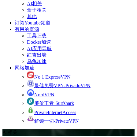
AI相关
盒子相关
其他
订阅Youtube频道
有用的资源
工具下载
Docker加速
AI应用导航
红杏出墙
乌龟加速
网络加速
No.1 ExpressVPN
最佳免费VPN-PrivadoVPN
NordVPN
廉价王者-Surfshark
PrivateInternetAccess
解锁一切-PrivateVPN
AI相关