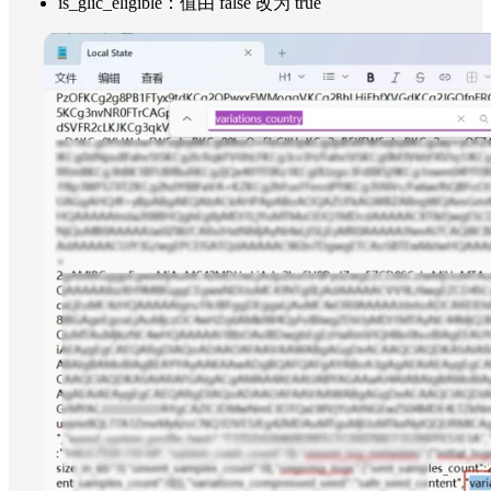
is_glic_eligible：值由 false 改为 true