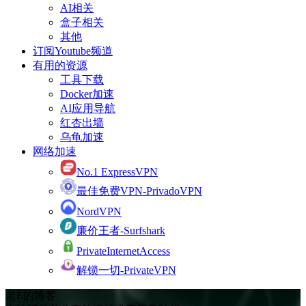
AI相关
盒子相关
其他
订阅Youtube频道
有用的资源
工具下载
Docker加速
AI应用导航
红杏出墙
乌龟加速
网络加速
No.1 ExpressVPN
最佳免费VPN-PrivadoVPN
NordVPN
廉价王者-Surfshark
PrivateInternetAccess
解锁一切-PrivateVPN
老E的博客