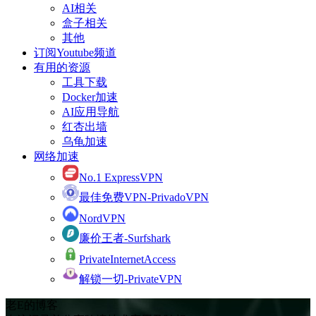
AI相关
盒子相关
其他
订阅Youtube频道
有用的资源
工具下载
Docker加速
AI应用导航
红杏出墙
乌龟加速
网络加速
No.1 ExpressVPN
最佳免费VPN-PrivadoVPN
NordVPN
廉价王者-Surfshark
PrivateInternetAccess
解锁一切-PrivateVPN
老E的博客