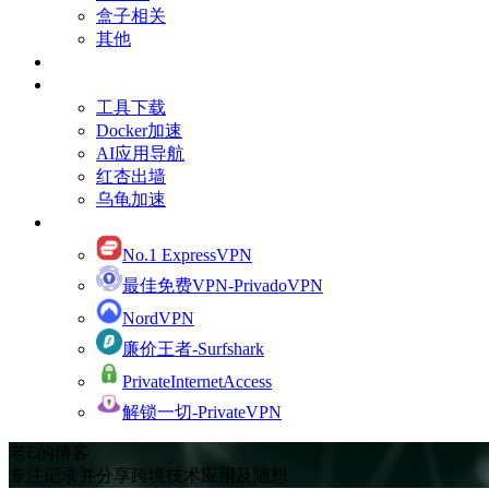
盒子相关
其他
订阅Youtube频道
有用的资源
工具下载
Docker加速
AI应用导航
红杏出墙
乌龟加速
网络加速
No.1 ExpressVPN
最佳免费VPN-PrivadoVPN
NordVPN
廉价王者-Surfshark
PrivateInternetAccess
解锁一切-PrivateVPN
老E的博客
专注记录并分享跨境技术应用及随想