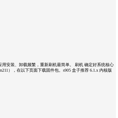
了 1 年多，应用安装、卸载频繁，重新刷机最简单。 刷机 确定好系统核心
 cm211），在以下页面下载固件包。s905 盒子推荐 6.1.x 内核版