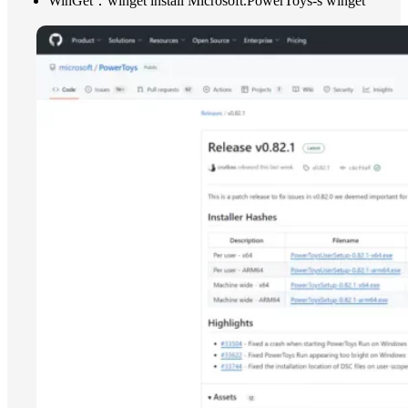
WinGet：winget install Microsoft.PowerToys-s winget