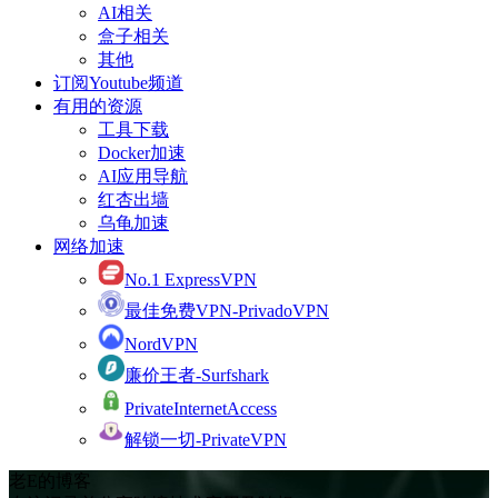
AI相关
盒子相关
其他
订阅Youtube频道
有用的资源
工具下载
Docker加速
AI应用导航
红杏出墙
乌龟加速
网络加速
No.1 ExpressVPN
最佳免费VPN-PrivadoVPN
NordVPN
廉价王者-Surfshark
PrivateInternetAccess
解锁一切-PrivateVPN
老E的博客