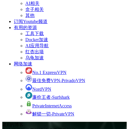
AI相关
盒子相关
其他
订阅Youtube频道
有用的资源
工具下载
Docker加速
AI应用导航
红杏出墙
乌龟加速
网络加速
No.1 ExpressVPN
最佳免费VPN-PrivadoVPN
NordVPN
廉价王者-Surfshark
PrivateInternetAccess
解锁一切-PrivateVPN
老E的博客