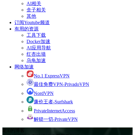
AI相关
盒子相关
其他
订阅Youtube频道
有用的资源
工具下载
Docker加速
AI应用导航
红杏出墙
乌龟加速
网络加速
No.1 ExpressVPN
最佳免费VPN-PrivadoVPN
NordVPN
廉价王者-Surfshark
PrivateInternetAccess
解锁一切-PrivateVPN
老E的博客