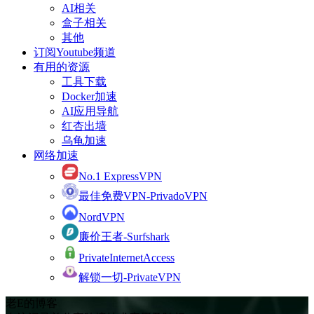
AI相关
盒子相关
其他
订阅Youtube频道
有用的资源
工具下载
Docker加速
AI应用导航
红杏出墙
乌龟加速
网络加速
No.1 ExpressVPN
最佳免费VPN-PrivadoVPN
NordVPN
廉价王者-Surfshark
PrivateInternetAccess
解锁一切-PrivateVPN
老E的博客