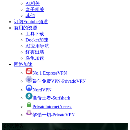
AI相关
盒子相关
其他
订阅Youtube频道
有用的资源
工具下载
Docker加速
AI应用导航
红杏出墙
乌龟加速
网络加速
No.1 ExpressVPN
最佳免费VPN-PrivadoVPN
NordVPN
廉价王者-Surfshark
PrivateInternetAccess
解锁一切-PrivateVPN
老E的博客