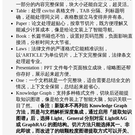
一部分的内容完整保留，块大小还能自定义，超灵活。
Table：处理 csv/txt 表格文件，TAB 分隔、列标题明
确，还能处理同义词，表格数据立马变得井井有条。
Paper：论文处理超贴心，按章节切片，既方便理解又
能减少计算成本，像是给论文装上了智能导航。
Book：长篇书籍也不怕，设置好页码范围，负面影响直
接消，分析时间大大节省。
Laws：法律文件的严谨格式它能精准识别，
以‘ARTICLE’为单位切片，上下文完整保留，法律条文
处理超专业。
Presentation：PPT 文件每个页面独立成块，缩略图还帮
你存好，展示起来超方便。
One：一个文档就是一个完整块，适合需要总结全文的
情况，上下文全保留，总结起来超省心。
Knowledge Graph：支持多种格式文件，切块后还能提
取知识图谱，像是给文件装上了智能大脑，知识关联一
目了然。（
备注：新版本不再列出 Knowledge Graph
方法，而是与文档解析深度集成，通过启用『提取知识
图谱』后，选择 Light、General 分别对应 LightRAG
或 GraphRAG 的图结构。切片方法只能选择其一、非
此即彼，而改进了的细颗粒度图谱提取方式可以开关、