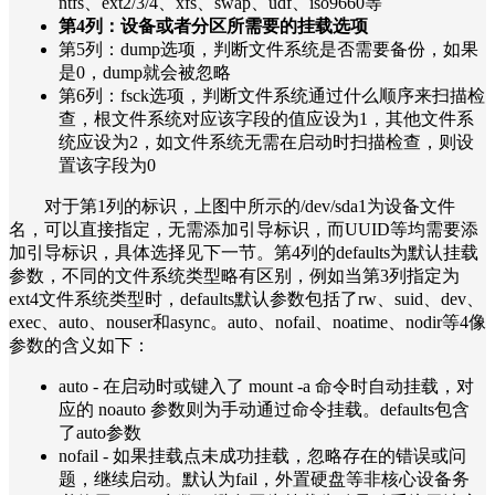
ntfs、ext2/3/4、xfs、swap、udf、iso9660等
第4列：设备或者分区所需要的挂载选项
第5列：dump选项，判断文件系统是否需要备份，如果
是0，dump就会被忽略
第6列：fsck选项，判断文件系统通过什么顺序来扫描检
查，根文件系统对应该字段的值应设为1，其他文件系
统应设为2，如文件系统无需在启动时扫描检查，则设
置该字段为0
对于第1列的标识，上图中所示的/dev/sda1为设备文件
名，可以直接指定，无需添加引导标识，而UUID等均需要添
加引导标识，具体选择见下一节。第4列的defaults为默认挂载
参数，不同的文件系统类型略有区别，例如当第3列指定为
ext4文件系统类型时，defaults默认参数包括了rw、suid、dev、
exec、auto、nouser和async。auto、nofail、noatime、nodir等4像
参数的含义如下：
auto - 在启动时或键入了 mount -a 命令时自动挂载，对
应的 noauto 参数则为手动通过命令挂载。defaults包含
了auto参数
nofail - 如果挂载点未成功挂载，忽略存在的错误或问
题，继续启动。默认为fail，外置硬盘等非核心设备务