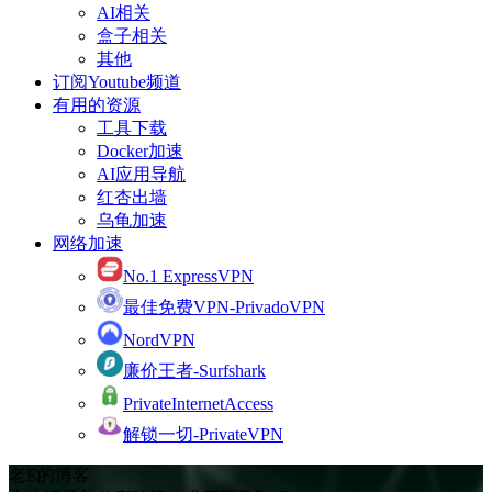
AI相关
盒子相关
其他
订阅Youtube频道
有用的资源
工具下载
Docker加速
AI应用导航
红杏出墙
乌龟加速
网络加速
No.1 ExpressVPN
最佳免费VPN-PrivadoVPN
NordVPN
廉价王者-Surfshark
PrivateInternetAccess
解锁一切-PrivateVPN
老E的博客