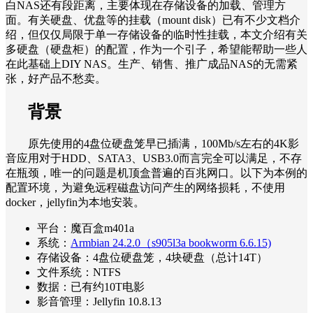
白NAS还有段距离，主要体现在存储设备的加载、管理方
面。有关硬盘、优盘等的挂载（mount disk）已有不少文档介
绍，但仅仅局限于单一存储设备的临时性挂载，本文介绍有关
多硬盘（硬盘柜）的配置，作为一个引子，希望能帮助一些人
在此基础上DIY NAS。生产、销售、推广成品NAS的无需紧
张，好产品不愁卖。
背景
原先使用的4盘位硬盘笼早已插满，100Mb/s左右的4K影
音应用对于HDD、SATA3、USB3.0而言完全可以满足，不存
在瓶颈，唯一的问题是机顶盒普遍的百兆网口。以下为本例的
配置环境，为避免远程磁盘访问产生的网络损耗，不使用
docker，jellyfin为本地安装。
平台：魔百盒m401a
系统：
Armbian 24.2.0（s905l3a bookworm 6.6.15)
存储设备：4盘位硬盘笼，4块硬盘（总计14T）
文件系统：NTFS
数据：已有约10T电影
影音管理：Jellyfin 10.8.13