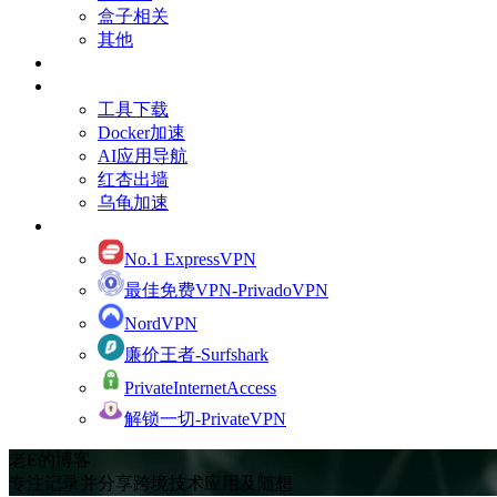
盒子相关
其他
订阅Youtube频道
有用的资源
工具下载
Docker加速
AI应用导航
红杏出墙
乌龟加速
网络加速
No.1 ExpressVPN
最佳免费VPN-PrivadoVPN
NordVPN
廉价王者-Surfshark
PrivateInternetAccess
解锁一切-PrivateVPN
老E的博客
专注记录并分享跨境技术应用及随想