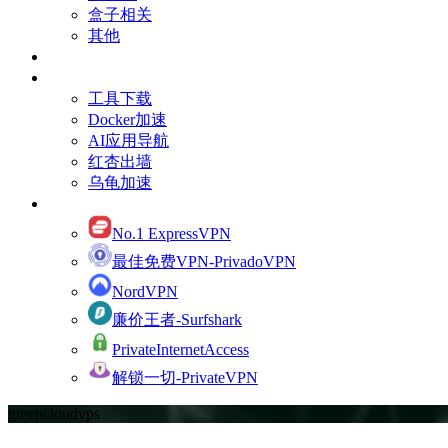
盒子相关
其他
订阅Youtube频道
有用的资源
工具下载
Docker加速
AI应用导航
红杏出墙
乌龟加速
网络加速
No.1 ExpressVPN
最佳免费VPN-PrivadoVPN
NordVPN
廉价王者-Surfshark
PrivateInternetAccess
解锁一切-PrivateVPN
greencloudvps