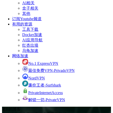
AI相关
盒子相关
其他
订阅Youtube频道
有用的资源
工具下载
Docker加速
AI应用导航
红杏出墙
乌龟加速
网络加速
No.1 ExpressVPN
最佳免费VPN-PrivadoVPN
NordVPN
廉价王者-Surfshark
PrivateInternetAccess
解锁一切-PrivateVPN
老E的博客