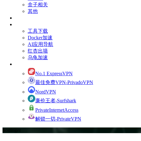
盒子相关
其他
订阅Youtube频道
有用的资源
工具下载
Docker加速
AI应用导航
红杏出墙
乌龟加速
网络加速
No.1 ExpressVPN
最佳免费VPN-PrivadoVPN
NordVPN
廉价王者-Surfshark
PrivateInternetAccess
解锁一切-PrivateVPN
hostinger