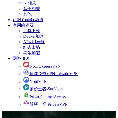
AI相关
盒子相关
其他
订阅Youtube频道
有用的资源
工具下载
Docker加速
AI应用导航
红杏出墙
乌龟加速
网络加速
No.1 ExpressVPN
最佳免费VPN-PrivadoVPN
NordVPN
廉价王者-Surfshark
PrivateInternetAccess
解锁一切-PrivateVPN
老E的博客