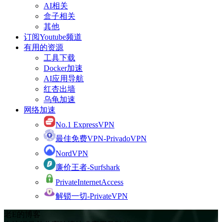
AI相关
盒子相关
其他
订阅Youtube频道
有用的资源
工具下载
Docker加速
AI应用导航
红杏出墙
乌龟加速
网络加速
No.1 ExpressVPN
最佳免费VPN-PrivadoVPN
NordVPN
廉价王者-Surfshark
PrivateInternetAccess
解锁一切-PrivateVPN
老E的博客