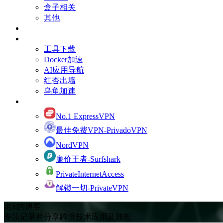
盒子相关
其他
订阅Youtube频道
有用的资源
工具下载
Docker加速
AI应用导航
红杏出墙
乌龟加速
网络加速
No.1 ExpressVPN
最佳免费VPN-PrivadoVPN
NordVPN
廉价王者-Surfshark
PrivateInternetAccess
解锁一切-PrivateVPN
老E的博客
专注记录并分享跨境技术应用及随想