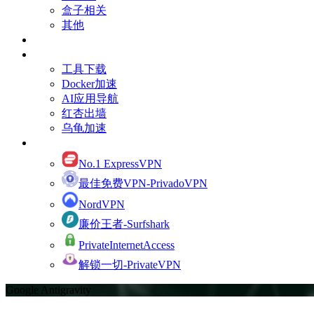
盒子相关
其他
订阅Youtube频道
有用的资源
工具下载
Docker加速
AI应用导航
红杏出墙
乌龟加速
网络加速
No.1 ExpressVPN
最佳免费VPN-PrivadoVPN
NordVPN
廉价王者-Surfshark
PrivateInternetAccess
解锁一切-PrivateVPN
Google Antigravity