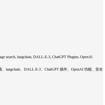
sage search, langchain, DALL-E-3, ChatGPT Plugins, OpenAI
搜索、langchain、DALL-E-3、ChatGPT 插件、OpenAI 功能、安全