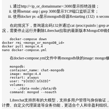
通过http://<ip_or_domainname>:3080显示拒绝连接；
使用netstat -anp | grep 3080显示TCP端口监听正常；
使用docker ps -a显示mongodb容器Restarting (132) n s
在此情况下，查询退出码132并通过cat /proc/cpuinfo |
况，需要停止运行并删除Librechat拉取的最新版本MongoDB
docker-compose down

docker rmi <mongo_or_mongoDB_id>

docker pull mongo:4.4

nano docker-compose.yml
在docker-compose.yml文件中将mongodb块的image: mongo
mongodb:

    container_name: chat-mongodb

    image: mongo:4.4

    restart: always

    user: "${UID}:${GID}"

    volumes:

      - ./data-node:/data/db

    command: mongod --noauth
Librechat支持所有的大模型，支持多用户管理与身份验证，
计费、自定义代理渠道等业务功能，更适合个人和非盈利组织