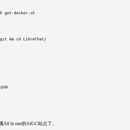
h get-docker.sh

git && cd LibreChat/
分钟

专属All in one的AIGC站点了。