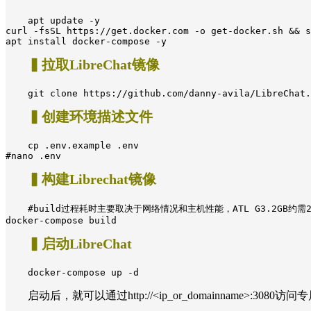
apt update -y

curl -fsSL https://get.docker.com -o get-docker.sh && s
apt install docker-compose -y
▍拉取LibreChat镜像
git clone https://github.com/danny-avila/LibreChat.
▍创建环境描述文件
cp .env.example .env 

#nano .env
▍构建Librechat镜像
#build过程耗时主要取决于网络情况和主机性能，ATL G3.2GB约需2
docker-compose build
▍启动LibreChat
docker-compose up -d
启动后，就可以通过http://<ip_or_domainname>:3080访问