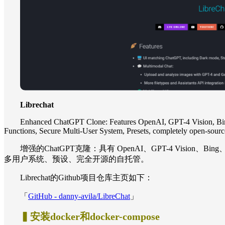
Librechat
Enhanced ChatGPT Clone: Features OpenAI, GPT-4 Vision, Bin
Functions, Secure Multi-User System, Presets, completely open-source
增强的ChatGPT克隆：具有 OpenAI、GPT-4 Vision、Bing、
多用户系统、预设、完全开源的自托管。
Librechat的Github项目仓库主页如下：
「
GitHub - danny-avila/LibreChat
」
▍安装docker和docker-compose