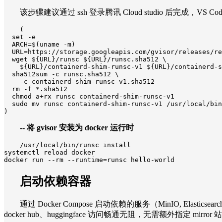
该步骤建议通过 ssh 登录腾讯 Cloud studio 后完成，VS
(

  set -e

  ARCH=$(uname -m)

  URL=https://storage.googleapis.com/gvisor/releases/re
  wget ${URL}/runsc ${URL}/runsc.sha512 \

    ${URL}/containerd-shim-runsc-v1 ${URL}/containerd-s
  sha512sum -c runsc.sha512 \

    -c containerd-shim-runsc-v1.sha512

  rm -f *.sha512

  chmod a+rx runsc containerd-shim-runsc-v1

  sudo mv runsc containerd-shim-runsc-v1 /usr/local/bin

)
-- 将 gvisor 安装为 docker 运行时
/usr/local/bin/runsc install

systemctl reload docker

docker run --rm --runtime=runsc hello-world
启动依赖容器
通过 Docker Compose 启动依赖的服务（MinIO, Elastics
docker hub、huggingface 访问畅通无阻，无需额外指定 mirror