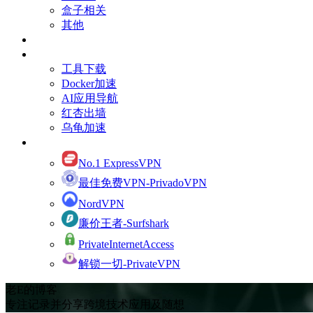
盒子相关
其他
订阅Youtube频道
有用的资源
工具下载
Docker加速
AI应用导航
红杏出墙
乌龟加速
网络加速
No.1 ExpressVPN
最佳免费VPN-PrivadoVPN
NordVPN
廉价王者-Surfshark
PrivateInternetAccess
解锁一切-PrivateVPN
老E的博客
专注记录并分享跨境技术应用及随想