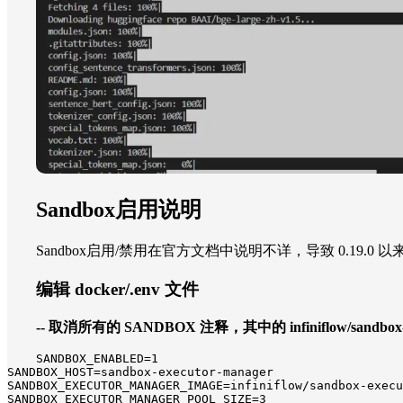
Sandbox启用说明
Sandbox启用/禁用在官方文档中说明不详，导致 0.19.
编辑 docker/.env 文件
-- 取消所有的 SANDBOX 注释，其中的 infiniflow/sandbo
SANDBOX_ENABLED=1

SANDBOX_HOST=sandbox-executor-manager

SANDBOX_EXECUTOR_MANAGER_IMAGE=infiniflow/sandbox-execu
SANDBOX_EXECUTOR_MANAGER_POOL_SIZE=3
