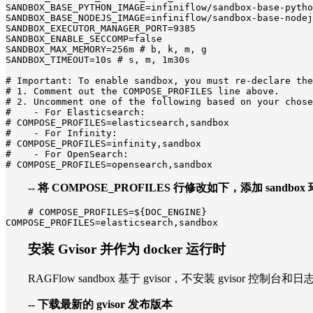
SANDBOX_BASE_PYTHON_IMAGE=infiniflow/sandbox-base-pytho
SANDBOX_BASE_NODEJS_IMAGE=infiniflow/sandbox-base-nodej
SANDBOX_EXECUTOR_MANAGER_PORT=9385

SANDBOX_ENABLE_SECCOMP=false

SANDBOX_MAX_MEMORY=256m # b, k, m, g

SANDBOX_TIMEOUT=10s # s, m, 1m30s

# Important: To enable sandbox, you must re-declare the
# 1. Comment out the COMPOSE_PROFILES line above.

# 2. Uncomment one of the following based on your chose
#    - For Elasticsearch:

# COMPOSE_PROFILES=elasticsearch,sandbox

#    - For Infinity:

# COMPOSE_PROFILES=infinity,sandbox

#    - For OpenSearch:

# COMPOSE_PROFILES=opensearch,sandbox
-- 将 COMPOSE_PROFILES 行修改如下，添加 sandbox
# COMPOSE_PROFILES=${DOC_ENGINE}

COMPOSE_PROFILES=elasticsearch,sandbox
安装 Gvisor 并作为 docker 运行时
RAGFlow sandbox 基于 gvisor，不安装 gvisor 
-- 下载最新的 gvisor 发布版本