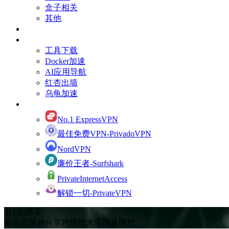
盒子相关
其他
订阅Youtube频道
有用的资源
工具下载
Docker加速
AI应用导航
红杏出墙
乌龟加速
网络加速
No.1 ExpressVPN
最佳免费VPN-PrivadoVPN
NordVPN
廉价王者-Surfshark
PrivateInternetAccess
解锁一切-PrivateVPN
老E的博客
专注记录并分享跨境技术应用及随想