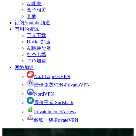
AI相关
盒子相关
其他
订阅Youtube频道
有用的资源
工具下载
Docker加速
AI应用导航
红杏出墙
乌龟加速
网络加速
No.1 ExpressVPN
最佳免费VPN-PrivadoVPN
NordVPN
廉价王者-Surfshark
PrivateInternetAccess
解锁一切-PrivateVPN
老E的博客