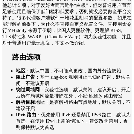
他总计 5 项，对于爱好者而言近乎“白板”，但对普通用户而言
足够使用且确保了低门槛和低要求，否则就没必要做全平台支
持了。很多代理客户端软件一堆花里胡哨的配置参数，如果在
能理解的前提下，为什么不直接自定义配置文件、直接用命令
行？Hiddify 来源于伊朗，比国人更懂软件、更理解 KISS。
TLS 特性和 WARP （Cloudflare Warp）均为实验性功能，并且
对于普通用户毫无意义，本文不做介绍。
路由选项
地区
：默认中国，不可随意更改，国内外分流依赖
阻止广告
：基于 sing-box 规则阻止已知的广告，默认关
闭，不建议开启
绕过局域网
：实验性选项，默认关闭，建议开启，开启
后所有局域网流量排除在外，不经 hiddify 路由转发
解析目标地址
：是否解析路由节点地址，默认关闭，不
建议开启
IPv6 路由
：优先使用 IPv6 还是禁用 IPv6 路由，默认为
首选。在使用 IPv4 正常的情况下，建议改为禁用，否
则保持默认为首选