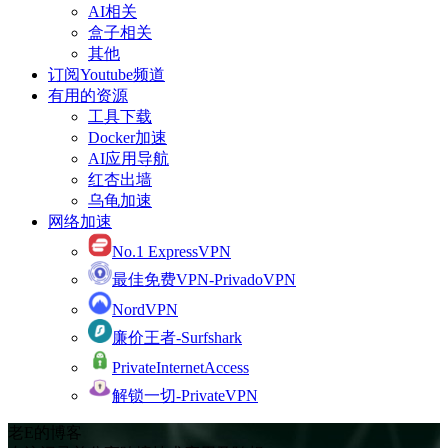
AI相关
盒子相关
其他
订阅Youtube频道
有用的资源
工具下载
Docker加速
AI应用导航
红杏出墙
乌龟加速
网络加速
No.1 ExpressVPN
最佳免费VPN-PrivadoVPN
NordVPN
廉价王者-Surfshark
PrivateInternetAccess
解锁一切-PrivateVPN
老E的博客