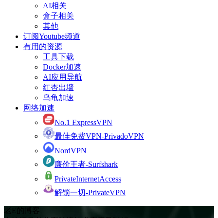
AI相关
盒子相关
其他
订阅Youtube频道
有用的资源
工具下载
Docker加速
AI应用导航
红杏出墙
乌龟加速
网络加速
No.1 ExpressVPN
最佳免费VPN-PrivadoVPN
NordVPN
廉价王者-Surfshark
PrivateInternetAccess
解锁一切-PrivateVPN
老E的博客