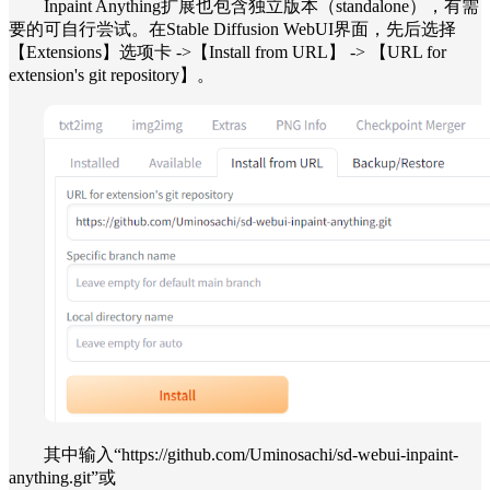
Inpaint Anything扩展也包含独立版本（standalone），有需
要的可自行尝试。在Stable Diffusion WebUI界面，先后选择
【Extensions】选项卡 ->【Install from URL】 -> 【URL for
extension's git repository】。
其中输入“https://github.com/Uminosachi/sd-webui-inpaint-
anything.git”或