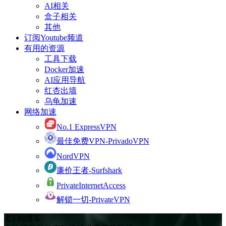
AI相关
盒子相关
其他
订阅Youtube频道
有用的资源
工具下载
Docker加速
AI应用导航
红杏出墙
乌龟加速
网络加速
No.1 ExpressVPN
最佳免费VPN-PrivadoVPN
NordVPN
廉价王者-Surfshark
PrivateInternetAccess
解锁一切-PrivateVPN
老E的博客