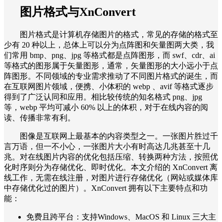
图片格式与XnConvert
图片格式是计算机存储图片的格式，常见的存储的格式至
少有 20 种以上，总体上可以分为点阵图和矢量图两大类，我
们常用 bmp、png、jpg 等格式都是点阵图形，而 swf、cdr、ai
等格式的图形属于矢量图形，通常，矢量图形的大小远小于点
阵图形。不同领域的专业需求推动了不同图片格式的诞生，而
在互联网图片领域，便携、小体积的 webp 、avif 等格式逐步
得到了广泛认同和应用。相比较传统的知名格式 png、jpg
等，webp 平均可减小 60% 以上的体积，对于在线内容的阅
读、传播非常有利。
图像是互联网上最基本的内容类型之一。一张图片胜过千
言万语，但一不小心，一张图片大小有时高达几兆甚至十几
兆。对在线图片内容的优化包括压缩、转换两种方法，按照优
化时序则分为存储优化、即时优化。本文介绍的 XnConvert 离
线工作，无需在线注册，对图片进行存储优化（网站或媒体库
中存储优化过的图片）。XnConvert 拥有以下主要特点和功
能：
免费且跨平台：支持Windows、MacOS 和 Linux 三大主