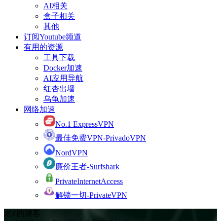
AI相关
盒子相关
其他
订阅Youtube频道
有用的资源
工具下载
Docker加速
AI应用导航
红杏出墙
乌龟加速
网络加速
No.1 ExpressVPN
最佳免费VPN-PrivadoVPN
NordVPN
廉价王者-Surfshark
PrivateInternetAccess
解锁一切-PrivateVPN
老E的博客