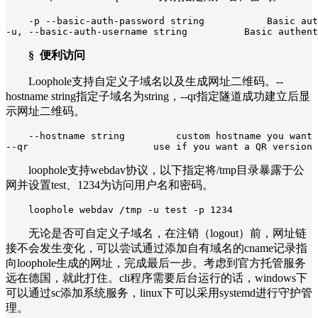
-p --basic-auth-password string           Basic aut
-u, --basic-auth-username string          Basic authent
§ 便利访问
Loophole支持自定义子域名以及生成网址二维码。--
hostname string指定子域名为string，--qr指定隧道成功建立后显
示网址二维码。
--hostname string         custom hostname you want 
--qr                      use if you want a QR version 
loophole支持webdav协议，以下指定将/tmp目录暴露于公
网并设置test、1234为访问用户名和密码。
loophole webdav /tmp -u test -p 1234
无论是否可自定义子域名，在注销（logout）前，网址链
接不会发生变化，可以尝试通过添加自有域名的cname记录指
向loophole生成的网址，完成最后一步。考虑到官方托管服务
远在德国，就此打住。cli程序需要后台运行的话，windows下
可以通过sc添加系统服务，linux下可以采用systemd进行守护管
理。