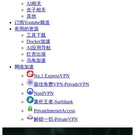
AI相关
盒子相关
其他
订阅Youtube频道
有用的资源
工具下载
Docker加速
AI应用导航
红杏出墙
乌龟加速
网络加速
No.1 ExpressVPN
最佳免费VPN-PrivadoVPN
NordVPN
廉价王者-Surfshark
PrivateInternetAccess
解锁一切-PrivateVPN
老E的博客