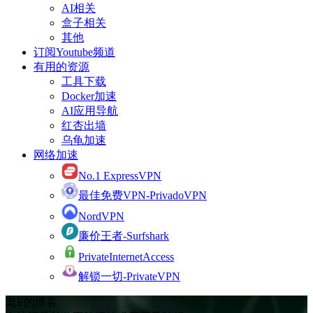
AI相关
盒子相关
其他
订阅Youtube频道
有用的资源
工具下载
Docker加速
AI应用导航
红杏出墙
乌龟加速
网络加速
No.1 ExpressVPN
最佳免费VPN-PrivadoVPN
NordVPN
廉价王者-Surfshark
PrivateInternetAccess
解锁一切-PrivateVPN
老E的博客