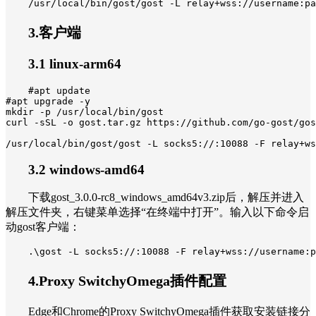
/usr/local/bin/gost/gost -L relay+wss://username:pa
3.客户端
3.1 linux-arm64
#apt update

#apt upgrade -y

mkdir -p /usr/local/bin/gost

curl -sSL -o gost.tar.gz https://github.com/go-gost/gos
/usr/local/bin/gost/gost -L socks5://:10088 -F relay+ws
3.2 windows-amd64
下载gost_3.0.0-rc8_windows_amd64v3.zip后，解压并进入
解压文件夹，右键菜单选择“在终端中打开”。输入以下命令启
动gost客户端：
.\gost -L socks5://:10088 -F relay+wss://username:p
4.Proxy SwitchyOmega插件配置
Edge和Chrome的Proxy SwitchyOmega插件获取安装链接分