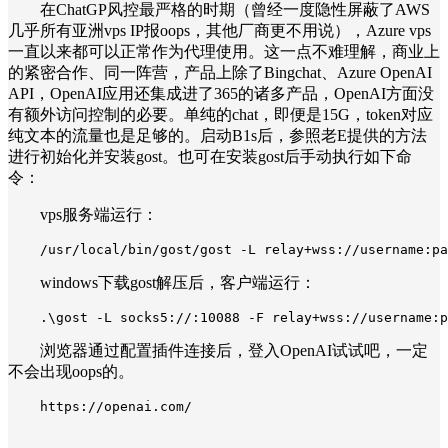
在ChatGP风控最严格的时期（曾经一度隐性屏蔽了AWS
几乎所有亚洲vps IP报oops，其他厂商更不用说），Azure vps
一直以来都可以正常作为代理使用。这一点不难理解，商业上
的紧密合作、同一阵营，产品上除了Bingchat、Azure OpenAI
API，OpenAI应用还集成进了365的诸多产品，OpenAI方面没
有额外访问控制的必要。单纯的chat，即便是15G，token对应
纯文本的流量也是足够的。启动B1s后，参照老E提供的方法
进行初始化并安装gost。也可在安装gost后手动执行如下命
令：
vps服务端运行：
/usr/local/bin/gost/gost -L relay+wss://username:pa
windows下载gost解压后，客户端运行：
.\gost -L socks5://:10088 -F relay+wss://username:p
浏览器通过配置插件连接后，登入OpenAI试试吧，一定
不会出现oops的。
https://openai.com/