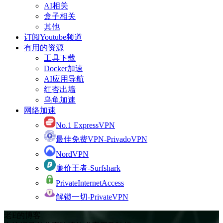
AI相关
盒子相关
其他
订阅Youtube频道
有用的资源
工具下载
Docker加速
AI应用导航
红杏出墙
乌龟加速
网络加速
No.1 ExpressVPN
最佳免费VPN-PrivadoVPN
NordVPN
廉价王者-Surfshark
PrivateInternetAccess
解锁一切-PrivateVPN
老E的博客