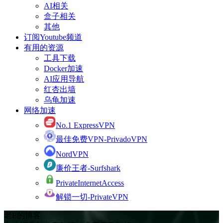
AI相关
盒子相关
其他
订阅Youtube频道
有用的资源
工具下载
Docker加速
AI应用导航
红杏出墙
乌龟加速
网络加速
No.1 ExpressVPN
最佳免费VPN-PrivadoVPN
NordVPN
廉价王者-Surfshark
PrivateInternetAccess
解锁一切-PrivateVPN
老E的博客