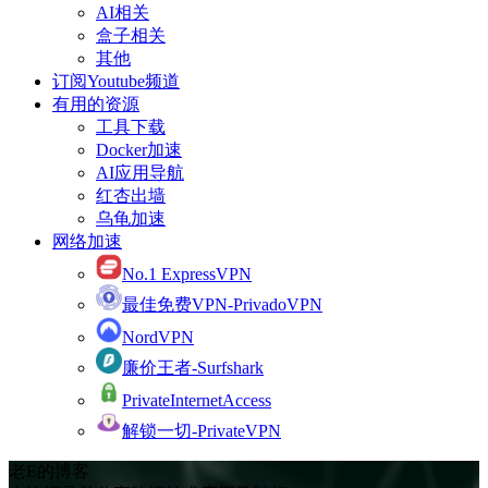
AI相关
盒子相关
其他
订阅Youtube频道
有用的资源
工具下载
Docker加速
AI应用导航
红杏出墙
乌龟加速
网络加速
No.1 ExpressVPN
最佳免费VPN-PrivadoVPN
NordVPN
廉价王者-Surfshark
PrivateInternetAccess
解锁一切-PrivateVPN
老E的博客