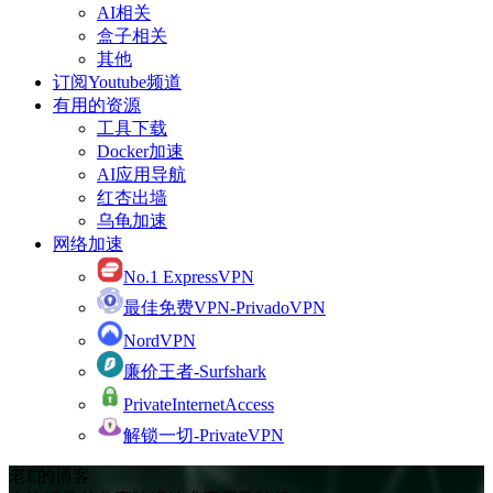
AI相关
盒子相关
其他
订阅Youtube频道
有用的资源
工具下载
Docker加速
AI应用导航
红杏出墙
乌龟加速
网络加速
No.1 ExpressVPN
最佳免费VPN-PrivadoVPN
NordVPN
廉价王者-Surfshark
PrivateInternetAccess
解锁一切-PrivateVPN
老E的博客