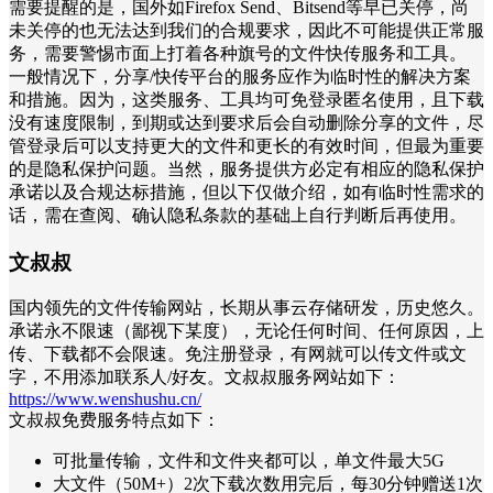
需要提醒的是，国外如Firefox Send、Bitsend等早已关停，尚
未关停的也无法达到我们的合规要求，因此不可能提供正常服
务，需要警惕市面上打着各种旗号的文件快传服务和工具。
一般情况下，分享/快传平台的服务应作为临时性的解决方案
和措施。因为，这类服务、工具均可免登录匿名使用，且下载
没有速度限制，到期或达到要求后会自动删除分享的文件，尽
管登录后可以支持更大的文件和更长的有效时间，但最为重要
的是隐私保护问题。当然，服务提供方必定有相应的隐私保护
承诺以及合规达标措施，但以下仅做介绍，如有临时性需求的
话，需在查阅、确认隐私条款的基础上自行判断后再使用。
文叔叔
国内领先的文件传输网站，长期从事云存储研发，历史悠久。
承诺永不限速（鄙视下某度），无论任何时间、任何原因，上
传、下载都不会限速。免注册登录，有网就可以传文件或文
字，不用添加联系人/好友。文叔叔服务网站如下：
https://www.wenshushu.cn/
文叔叔免费服务特点如下：
可批量传输，文件和文件夹都可以，单文件最大5G
大文件（50M+）2次下载次数用完后，每30分钟赠送1次