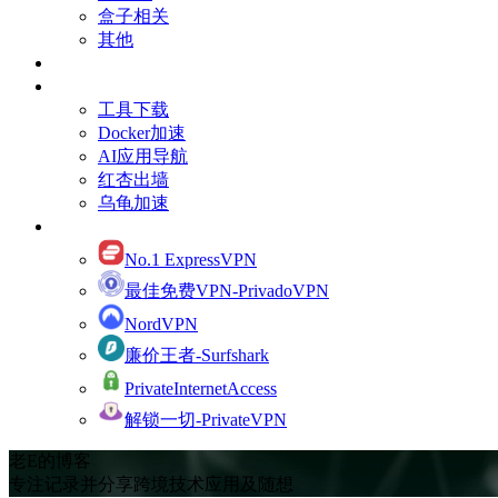
盒子相关
其他
订阅Youtube频道
有用的资源
工具下载
Docker加速
AI应用导航
红杏出墙
乌龟加速
网络加速
No.1 ExpressVPN
最佳免费VPN-PrivadoVPN
NordVPN
廉价王者-Surfshark
PrivateInternetAccess
解锁一切-PrivateVPN
老E的博客
专注记录并分享跨境技术应用及随想