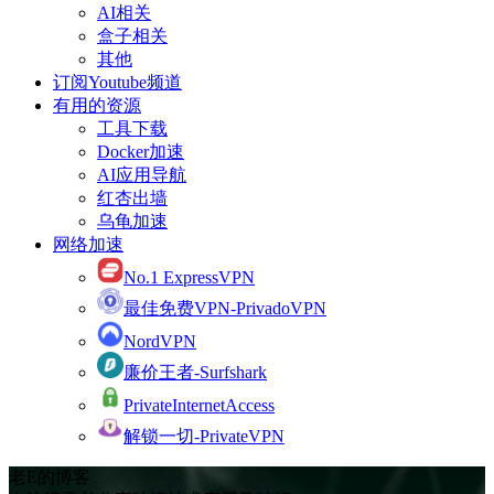
AI相关
盒子相关
其他
订阅Youtube频道
有用的资源
工具下载
Docker加速
AI应用导航
红杏出墙
乌龟加速
网络加速
No.1 ExpressVPN
最佳免费VPN-PrivadoVPN
NordVPN
廉价王者-Surfshark
PrivateInternetAccess
解锁一切-PrivateVPN
老E的博客