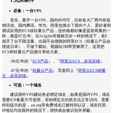
1.先决条件
必备：一台VPS
首先，要开一台VPS，国内外均可，目前各大厂商均有促
销活动。国内腾讯、华为、阿里也推出了面向个人、爱好者和
测试应用的ECS或轻量云产品，连价格都好像是提前商量的一
样，都是87元/年。在2v2g3m等规格完全一样的情况下，老E
就开了台不限流量、出国不会绕路的阿里ECS（轻量云产品会
绕道日本），不做下载站、视频站3M带宽够用了。这里把
ECS和轻量云产品都分享给大家。
-99元/年的『
ECS产品
』，『
阿里云ECS，必买必续
』
-87元/年的『
轻量云产品
』 页面同上『
阿里云ECS销量
王，必买必续
』
可选：一个域名
建议国外VPS建站务必绑定域名，如果是国内VPS，域名
需要ICP备案方可使用，否则绑定后仍然无法正常访问。需要
特别提示的是，.eu.org等免费域名已被特别认证，域名托管、
IP地址均在国外的情况下，很快就会被识别并屏蔽。