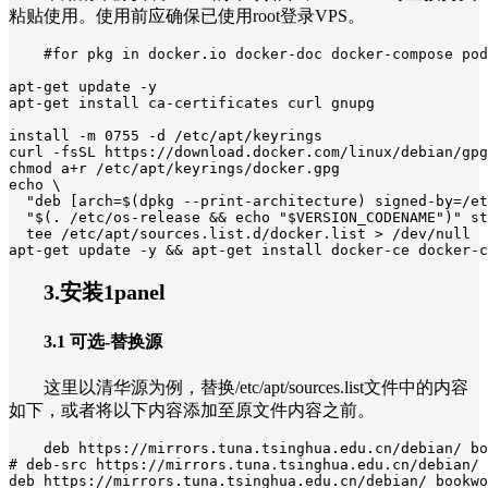
粘贴使用。使用前应确保已使用root登录VPS。
#for pkg in docker.io docker-doc docker-compose pod
apt-get update -y

apt-get install ca-certificates curl gnupg

install -m 0755 -d /etc/apt/keyrings

curl -fsSL https://download.docker.com/linux/debian/gpg
chmod a+r /etc/apt/keyrings/docker.gpg

echo \

  "deb [arch=$(dpkg --print-architecture) signed-by=/et
  "$(. /etc/os-release && echo "$VERSION_CODENAME")" st
  tee /etc/apt/sources.list.d/docker.list > /dev/null

apt-get update -y && apt-get install docker-ce docker-c
3.安装1panel
3.1 可选-替换源
这里以清华源为例，替换/etc/apt/sources.list文件中的内容
如下，或者将以下内容添加至原文件内容之前。
deb https://mirrors.tuna.tsinghua.edu.cn/debian/ bo
# deb-src https://mirrors.tuna.tsinghua.edu.cn/debian/ 
deb https://mirrors.tuna.tsinghua.edu.cn/debian/ bookwo