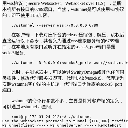
用wss协议（Secure Websocket、Websocket over TLS），监听
本机所有接口的6789端口。当然，wstunnel是可以使用ws协议
的，即不使用TLS加密。
./wstunnel --server wss://0.0.0.0:6789
在客户端，下载对应平台的release压缩包，解压、赋权后
直接运行以下命令，其含义为通过wss连接服务端的6789端
口，在本地所有接口监听并在指定的socks5_port端口暴露
socks5服务。
./wstunnel -D 0.0.0.0:<socks5_port> wss://<a.b.c.d>
此时，在浏览器中，可以通过SwithyOmega或其他任何同
类插件，修改代理服务器即可。代理协议为socks5、代理IP为
安装wstunnel客户端的主机IP、代理端口为暴露的socks5_port
端口。
wstunnel的命令行参数不多，主要是针对客户端的定义，
可以通过wstunnel -h查阅。
root@ip-172-31-24-212:~# ./wstunnel

Use the websockets protocol to tunnel {TCP,UDP} traffic

wsTunnelClient <---> wsTunnelServer <---> RemoteHost
