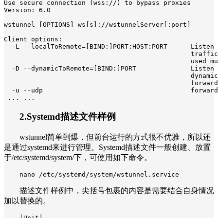
Use secure connection (wss://) to bypass proxies

Version: 6.0

wstunnel [OPTIONS] ws[s]://wstunnelServer[:port]

Client options:

  -L --localToRemote=[BIND:]PORT:HOST:PORT      Listen 
                                                traffic
                                                used mu
  -D --dynamicToRemote=[BIND:]PORT              Listen 
                                                dynamic
                                                forward
  -u --udp                                      forward
2.Systemd描述文件样例
wstunnel简单到爆，但前台运行的方式很不优雅，所以还
是通过systemd来进行管理。Systemd描述文件一般创建、放置
于/etc/systemd/system/下，可使用如下命令。
nano /etc/systemd/system/wstunnel.service
描述文件样例中，尖括号包裹的内容是需要结合自身情况
加以替换的。
[Unit]
