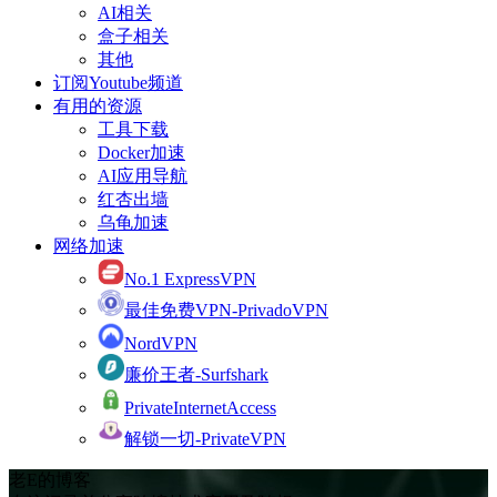
AI相关
盒子相关
其他
订阅Youtube频道
有用的资源
工具下载
Docker加速
AI应用导航
红杏出墙
乌龟加速
网络加速
No.1 ExpressVPN
最佳免费VPN-PrivadoVPN
NordVPN
廉价王者-Surfshark
PrivateInternetAccess
解锁一切-PrivateVPN
老E的博客