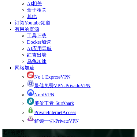
AI相关
盒子相关
其他
订阅Youtube频道
有用的资源
工具下载
Docker加速
AI应用导航
红杏出墙
乌龟加速
网络加速
No.1 ExpressVPN
最佳免费VPN-PrivadoVPN
NordVPN
廉价王者-Surfshark
PrivateInternetAccess
解锁一切-PrivateVPN
老E的博客