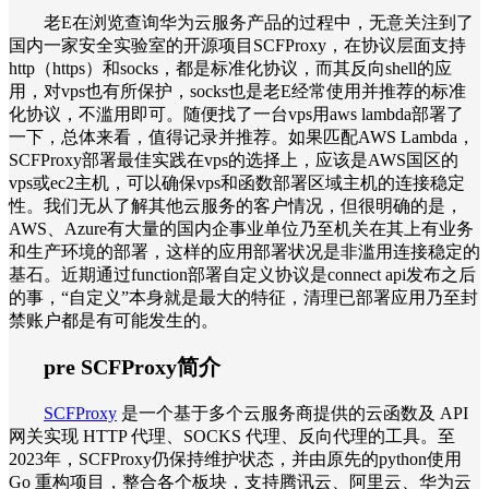
老E在浏览查询华为云服务产品的过程中，无意关注到了
国内一家安全实验室的开源项目SCFProxy，在协议层面支持
http（https）和socks，都是标准化协议，而其反向shell的应
用，对vps也有所保护，socks也是老E经常使用并推荐的标准
化协议，不滥用即可。随便找了一台vps用aws lambda部署了
一下，总体来看，值得记录并推荐。如果匹配AWS Lambda，
SCFProxy部署最佳实践在vps的选择上，应该是AWS国区的
vps或ec2主机，可以确保vps和函数部署区域主机的连接稳定
性。我们无从了解其他云服务的客户情况，但很明确的是，
AWS、Azure有大量的国内企事业单位乃至机关在其上有业务
和生产环境的部署，这样的应用部署状况是非滥用连接稳定的
基石。近期通过function部署自定义协议是connect api发布之后
的事，“自定义”本身就是最大的特征，清理已部署应用乃至封
禁账户都是有可能发生的。
pre SCFProxy简介
SCFProxy
是一个基于多个云服务商提供的云函数及 API
网关实现 HTTP 代理、SOCKS 代理、反向代理的工具。至
2023年，SCFProxy仍保持维护状态，并由原先的python使用
Go 重构项目，整合各个板块，支持腾讯云、阿里云、华为云