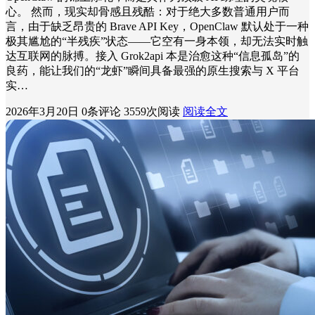
心。 然而，现实却骨感且残酷：对于绝大多数普通用户而
言，由于缺乏昂贵的 Brave API Key，OpenClaw 默认处于一种
极其尴尬的“半残疾”状态——它空有一身本领，却无法实时触
达互联网的脉搏。接入 Grok2api 本是治愈这种“信息孤岛”的
良药，能让我们的“龙虾”瞬间具备最强的原生搜索与 X 平台
实…
2026年3月20日
0条评论
3559次阅读
阅读全文