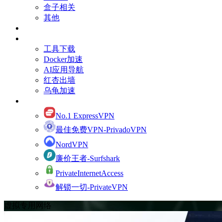
盒子相关
其他
订阅Youtube频道
有用的资源
工具下载
Docker加速
AI应用导航
红杏出墙
乌龟加速
网络加速
No.1 ExpressVPN
最佳免费VPN-PrivadoVPN
NordVPN
廉价王者-Surfshark
PrivateInternetAccess
解锁一切-PrivateVPN
虚拟专用网络