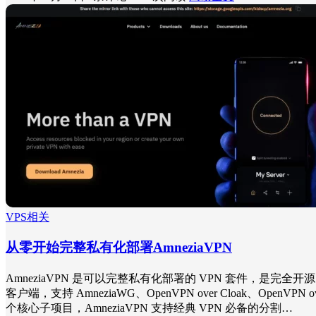
VPS相关
从零开始完整私有化部署AmneziaVPN
AmneziaVPN 是可以完整私有化部署的 VPN 套件，是完
客户端，支持 AmneziaWG、OpenVPN over Cloak、OpenVPN
个核心子项目，AmneziaVPN 支持经典 VPN 必备的分割…