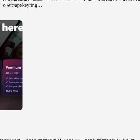
 /etc/apt/keyring…