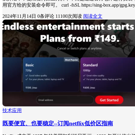
用官方给的安装命令即可。 curl -fsSL https://sing-box.app/gpg.key -o
2024年11月14日
0条评论
11100次阅读
阅读全文
技术应用
既要便宜、也要稳定--订阅netflix低价区指南