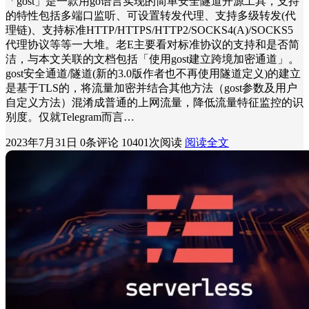
「gost」是一款用go语言实现的简单安全隧道开源工具，支持
的特性包括多端口监听、可设置转发代理、支持多级转发(代
理链)、支持标准HTTP/HTTPS/HTTP2/SOCKS4(A)/SOCKS5
代理协议等等一大堆。老E主要看对标准协议的支持和是否简
洁，与本文关联的文档包括「使用gost建立跨境加密通道」。
gost安全通道/隧道(新的3.0版作者也不再使用隧道定义)的建立
是基于TLS的，将流量加密并结合其他方法（gost参数及用户
自定义方法）混淆成普通的上网流量，降低流量特征监控的识
别度。仅就Telegram而言…
2023年7月31日
0条评论
10401次阅读
阅读全文