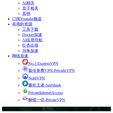
AI相关
盒子相关
其他
订阅Youtube频道
有用的资源
工具下载
Docker加速
AI应用导航
红杏出墙
乌龟加速
网络加速
No.1 ExpressVPN
最佳免费VPN-PrivadoVPN
NordVPN
廉价王者-Surfshark
PrivateInternetAccess
解锁一切-PrivateVPN
QwQ-32B