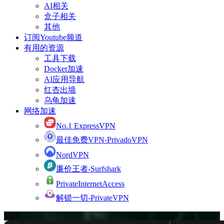
AI相关
盒子相关
其他
订阅Youtube频道
有用的资源
工具下载
Docker加速
AI应用导航
红杏出墙
乌龟加速
网络加速
No.1 ExpressVPN
最佳免费VPN-PrivadoVPN
NordVPN
廉价王者-Surfshark
PrivateInternetAccess
解锁一切-PrivateVPN
MCP