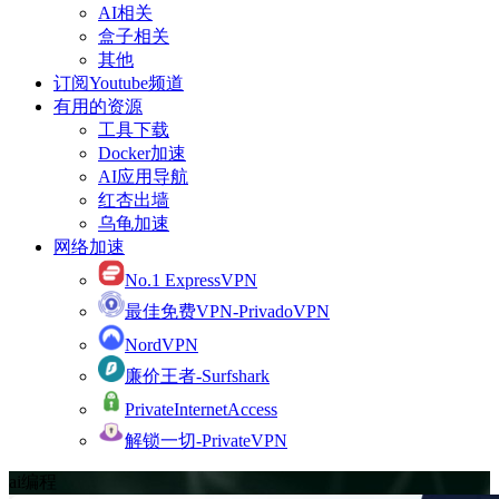
AI相关
盒子相关
其他
订阅Youtube频道
有用的资源
工具下载
Docker加速
AI应用导航
红杏出墙
乌龟加速
网络加速
No.1 ExpressVPN
最佳免费VPN-PrivadoVPN
NordVPN
廉价王者-Surfshark
PrivateInternetAccess
解锁一切-PrivateVPN
ai编程