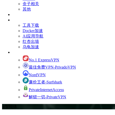
盒子相关
其他
订阅Youtube频道
有用的资源
工具下载
Docker加速
AI应用导航
红杏出墙
乌龟加速
网络加速
No.1 ExpressVPN
最佳免费VPN-PrivadoVPN
NordVPN
廉价王者-Surfshark
PrivateInternetAccess
解锁一切-PrivateVPN
ai智能体