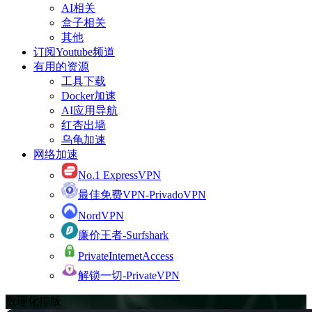
AI相关
盒子相关
其他
订阅Youtube频道
有用的资源
工具下载
Docker加速
AI应用导航
红杏出墙
乌龟加速
网络加速
No.1 ExpressVPN
最佳免费VPN-PrivadoVPN
NordVPN
廉价王者-Surfshark
PrivateInternetAccess
解锁一切-PrivateVPN
数理化排版