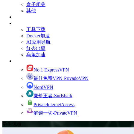
盒子相关
其他
订阅Youtube频道
有用的资源
工具下载
Docker加速
AI应用导航
红杏出墙
乌龟加速
网络加速
No.1 ExpressVPN
最佳免费VPN-PrivadoVPN
NordVPN
廉价王者-Surfshark
PrivateInternetAccess
解锁一切-PrivateVPN
学生优惠